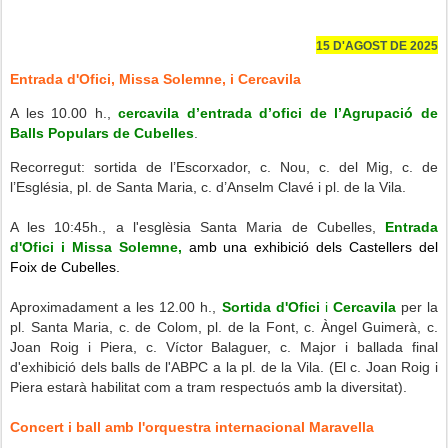
15 D'AGOST DE 2025
Entrada d'Ofici, Missa Solemne, i Cercavila
A les 10.00 h.,
cercavila d’entrada d’ofici de l’Agrupació de
Balls Populars de Cubelles
.
Recorregut: sortida de l’Escorxador, c. Nou, c. del Mig, c. de
l’Església, pl. de Santa Maria, c. d’Anselm Clavé i pl. de la Vila.
A les 10:45h., a l'esglèsia Santa Maria de Cubelles,
Entrada
d'Ofici i Missa Solemne,
amb una exhibició dels Castellers del
Foix de Cubelles.
Aproximadament a les 12.00 h.,
Sortida d'Ofici
i
Cercavila
per la
pl. Santa Maria, c. de Colom, pl. de la Font, c. Àngel Guimerà, c.
Joan Roig i Piera, c. Víctor Balaguer, c. Major i ballada final
d'exhibició dels balls de l'ABPC a la pl. de la Vila. (
El c. Joan Roig i
Piera estarà habilitat com a tram respectuós amb la diversitat).
Concert i ball amb l'orquestra internacional Maravella