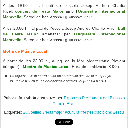
A les 19.00 h., al pati de l’escola Josep Andreu Charlie
Rivel,
concert de Festa Major
amb l
’
Orquestra Internacional
Maravella
.
Servei de bar.
Adreça
Pg. Vilanova, 37-39
A les 23.00 h., al pati de l’escola Josep Andreu Charlie Rivel,
ball
de Festa Major
amenitzat per
l
’
Orquestra Internacional
Maravella
.
Servei de bar.
Adreça
Pg. Vilanova, 37-39
Motra de Música Local
A partir de les 22.00 h., al pg. de la Mar Mediterrania (davant
búnquer),
Mostra de Música Local
. Hora de finalització: 3.00h.
En aquest acte hi haurà instal·lat el Punt lila dins de la campanya
#CubellesDiuNOaLesViolenciesMasclistes Tel.
(671 04 07 81).
Publicat fa
15th August 2025
per
Exposició Permanent del Pallasso
Charlie Rivel
Etiquetes:
#Cubelles #festamajor #cultura #festesitradicions #estiu