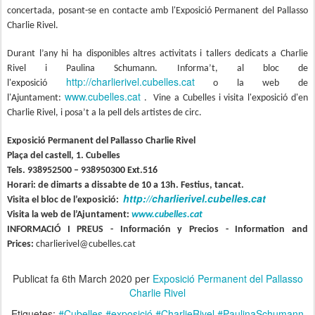
concertada, posant-se en contacte amb l'Exposició Permanent del Pallasso
Charlie Rivel.
Durant l’any hi ha disponibles altres activitats i tallers dedicats a Charlie
Rivel i Paulina Schumann. Informa’t, al bloc de
http://charlierivel.cubelles.cat
l'exposició
o la web de
www.cubelles.cat
l'Ajuntament:
. Vine a Cubelles i visita l'exposició d'en
Charlie Rivel, i posa’t a la pell dels artistes de circ.
Exposició Permanent del Pallasso Charlie Rivel
Plaça del castell, 1. Cubelles
Tels. 938952500 – 938950300 Ext.516
Horari: de dimarts a dissabte de 10 a 13h. Festius, tancat.
http://charlierivel.cubelles.cat
Visita el bloc de l’exposició:
Visita la web de l’Ajuntament:
www.cubelles.cat
INFORMACIÓ I PREUS - Información y Precios - Information and
Prices:
charlierivel@cubelles.cat
Publicat fa
6th March 2020
per
Exposició Permanent del Pallasso
Charlie Rivel
Etiquetes:
#Cubelles #exposició #CharlieRivel #PaulinaSchumann