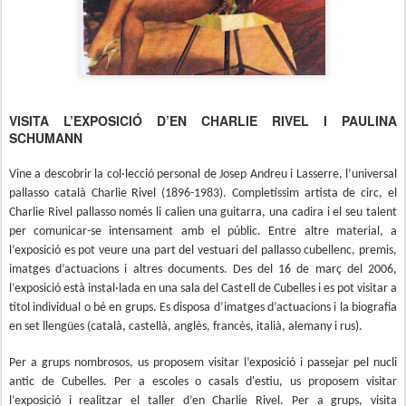
VISITA L’EXPOSICIÓ D’EN CHARLIE RIVEL I PAULINA
SCHUMANN
Vine a descobrir la col·lecció personal de Josep Andreu i Lasserre, l’universal
pallasso català Charlie Rivel (1896-1983). Completíssim artista de circ, el
Charlie Rivel pallasso només li calien una guitarra, una cadira i el seu talent
per comunicar-se intensament amb el públic. Entre altre material, a
l’exposició es pot veure una part del vestuari del pallasso cubellenc, premis,
imatges d’actuacions i altres documents. Des del 16 de març del 2006,
l’exposició està instal·lada en una sala del Castell de Cubelles i es pot visitar a
títol individual o bé en grups. Es disposa d’imatges d’actuacions i la biografia
en set llengües (català, castellà, anglès, francès, italià, alemany i rus).
Per a grups nombrosos, us proposem visitar l’exposició i passejar pel nucli
antic de Cubelles. Per a escoles o casals d'estiu, us proposem visitar
l’exposició i realitzar el taller d’en Charlie Rivel. Per a grups, visita