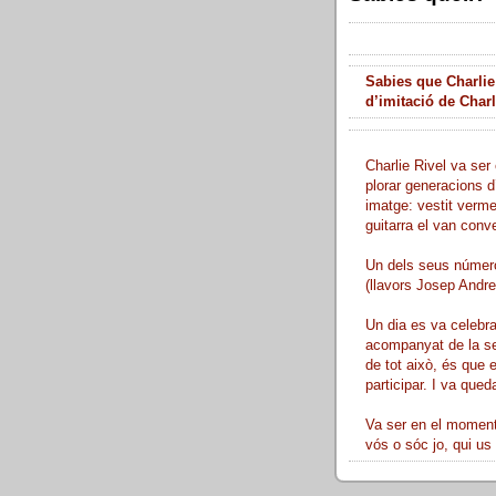
Sabies que Charlie
d’imitació de Char
Charlie Rivel va ser 
plorar generacions d
imatge: vestit verme
guitarra el van conve
Un dels seus número
(llavors Josep Andreu
Un dia es va celebra
acompanyat de la sev
de tot això, és que 
participar. I va queda
Va ser en el moment 
vós o sóc jo, qui us 