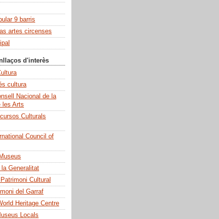
pular 9 barris
las artes circenses
ipal
nllaços d'interès
ultura
és cultura
sell Nacional de la
e les Arts
cursos Culturals
national Council of
 Museus
la Generalitat
 Patrimoni Cultural
imoni del Garraf
rld Heritage Centre
Museus Locals