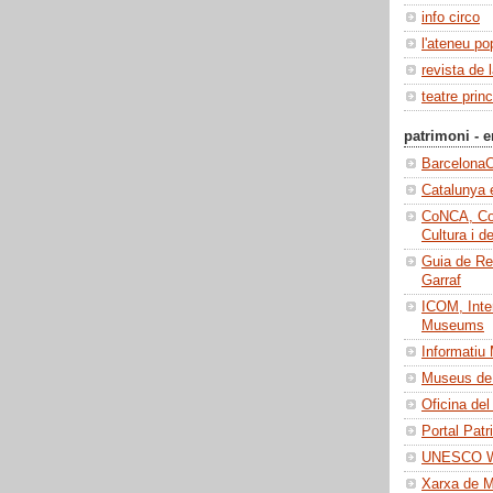
info circo
l'ateneu po
revista de 
teatre princ
patrimoni - e
BarcelonaC
Catalunya 
CoNCA, Con
Cultura i d
Guia de Re
Garraf
ICOM, Inter
Museums
Informatiu
Museus de 
Oficina del
Portal Patr
UNESCO Wo
Xarxa de 