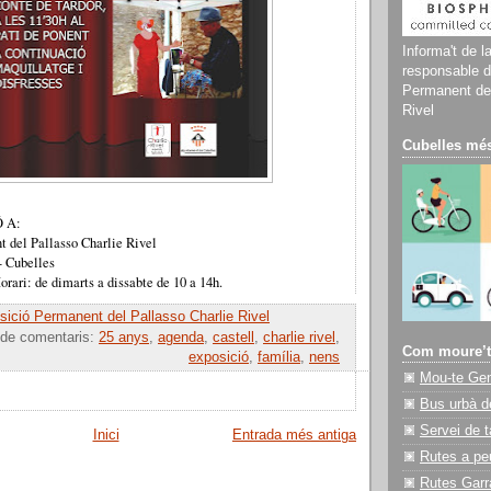
Informa't de l
responsable d
Permanent del
Rivel
Cubelles més
 A:
 del Pallasso Charlie Rivel
 - Cubelles
rari: de dimarts a dissabte de 10 a 14h.
ició Permanent del Pallasso Charlie Rivel
 de comentaris:
25 anys
,
agenda
,
castell
,
charlie rivel
,
Com moure’t
exposició
,
família
,
nens
Mou-te Ge
Bus urbà d
Servei de t
Inici
Entrada més antiga
Rutes a pe
Rutes Garr