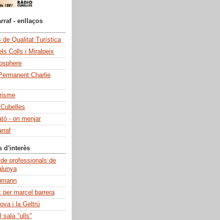
rraf - enllaços
de Qualitat Turística
ls Colls i Miralpeix
iosphere
Permanent Charlie
risme
 Cubelles
ató - on menjar
rraf
s d'interès
 de professionals de
alunya
umann
c per marcel barrera
ova i la Geltrú
 sala "ulls"