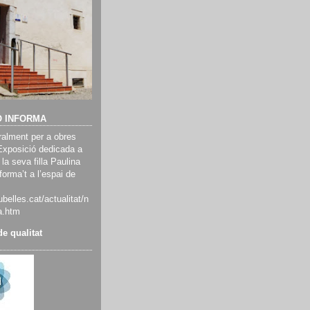
Ó INFORMA
alment per a obres
Exposició dedicada a
 la seva filla Paulina
orma’t a l’espai de
belles.cat/actualitat/n
a.htm
e qualitat