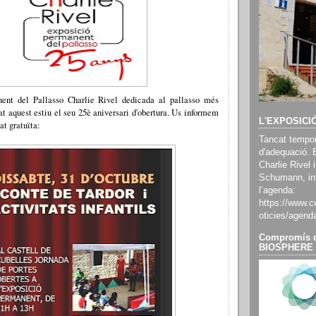
ent del Pallasso Charlie Rivel dedicada al pallasso més
at aquest estiu el seu 25è aniversari d'obertura. Us informem
L'EXPOSICI
at gratuïta:
Tancat tempor
d'adequació. 
Charlie Rivel i
Schumann, inf
l’agenda:
https://www.cu
oticies/agend
Compromís d
BIOSPHERE