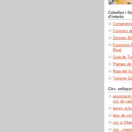
Cubelles i Ga
d'interès
Compromís 
Consorci de
Distintiu B
Exposició 
Rivel
Guia de Tu
Platges de
Ruta del X
Turisme Ga
Circ- enllaço
associació
circ de cat
benny sch
bloc de cir
circ a Vilan
circ...manel