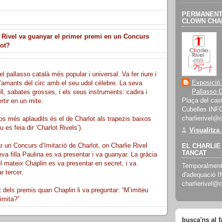
PERMANENT 
CLOWN CHAR
 Rivel va guanyar el primer premi en un Concurs
lot?
el pallasso català més popular i universal. Va fer riure i
Exposició
’amants del circ amb el seu udol cèlebre. La seva
Pallasso C
ll, sabates grosses, i els seus instruments: cadira i
Plaça del cast
rtir en un mite.
Cubelles INF
charlierivel@
s més aplaudits és el de Charlot als trapezis baixos
 es feia dir ‘Charlot Rivels’).
Visualitza
r un Concurs d’Imitació de Charlot, on Charlie Rivel
EL CHARLIE 
TANCAT
a filla Paulina es va presentar i va guanyar. La gràcia
el mateix Chaplin es va presentar en secret, i va
Temporalment 
r tercer.
d'adequació 
charlierivel@
dels premis quan Chaplin li va preguntar: “M’imiteu
imita?”
busca'ns al 