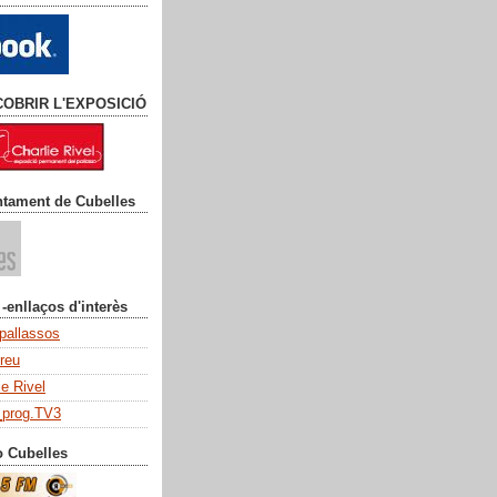
COBRIR L'EXPOSICIÓ
ntament de Cubelles
 -enllaços d'interès
 pallassos
dreu
ie Rivel
_prog.TV3
o Cubelles