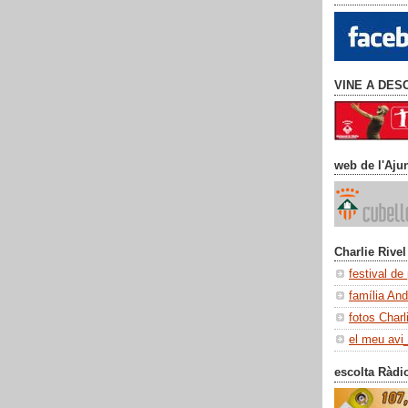
VINE A DES
web de l'Aju
Charlie Rivel
festival de
família An
fotos Charl
el meu avi
escolta Ràdi