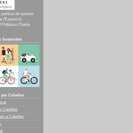
a política de turisme
e l'Exposició
 Pallasso Charlie
 Sostenible
 per Cubelles
ncat
e Cubelles
axi a Cubelles
u
af