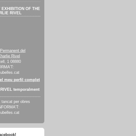
EXHIBITION OF THE
LIE RIVEL
 Permanent del
harlie Rivel
ell, 1 08880
ORMA’T:
cubelles.cat
 el meu perfil complet
RIVEL temporalment
tancat per obres
INFORMA’T:
cubelles.cat
facebook!