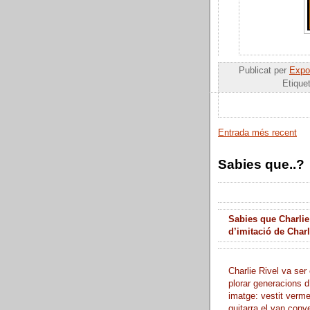
Publicat per
Expos
Etique
Entrada més recent
Sabies que..?
Sabies que Charlie
d’imitació de Char
Charlie Rivel va ser 
plorar generacions d
imatge: vestit verme
guitarra el van conve