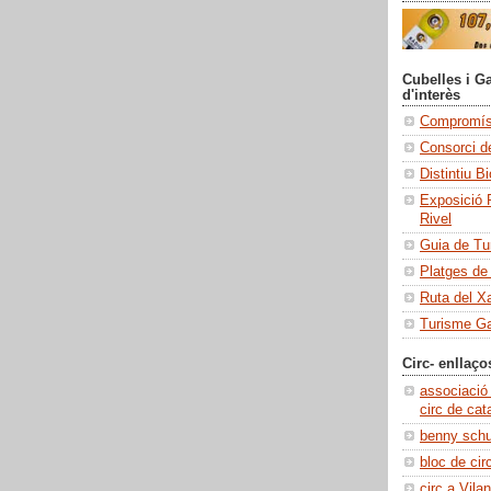
Cubelles i Ga
d'interès
Compromís 
Consorci de
Distintiu B
Exposició 
Rivel
Guia de Tu
Platges de
Ruta del X
Turisme Ga
Circ- enllaço
associació
circ de cat
benny sch
bloc de cir
circ a Vilan