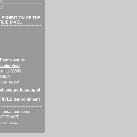
af
EXHIBITION OF THE
LIE RIVEL
 Permanent del
harlie Rivel
ell, 1 08880
ORMA’T:
cubelles.cat
 el meu perfil complet
RIVEL temporalment
tancat per obres
INFORMA’T:
cubelles.cat