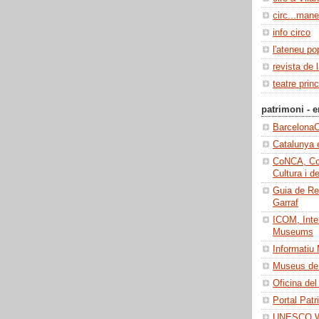
circ...manel
info circo
l'ateneu po
revista de 
teatre princ
patrimoni - e
BarcelonaC
Catalunya 
CoNCA, Con
Cultura i d
Guia de Re
Garraf
ICOM, Inter
Museums
Informatiu
Museus de 
Oficina del
Portal Patr
UNESCO Wo