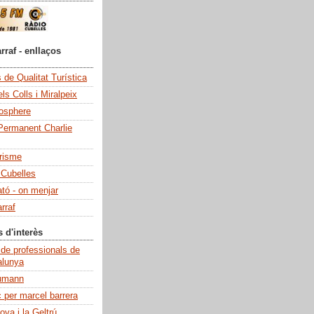
rraf - enllaços
de Qualitat Turística
ls Colls i Miralpeix
iosphere
Permanent Charlie
risme
 Cubelles
ató - on menjar
rraf
s d'interès
 de professionals de
alunya
umann
c per marcel barrera
ova i la Geltrú