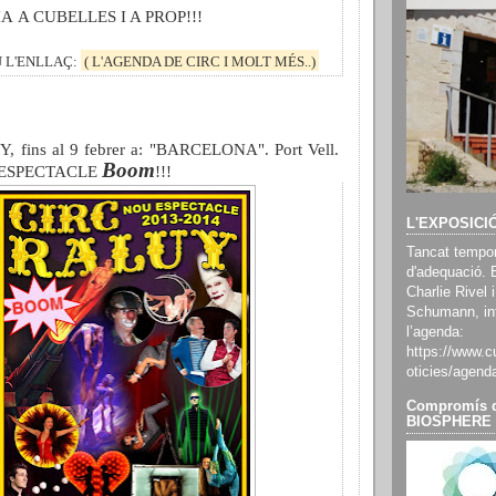
A A CUBELLES I A PROP!!!
 L'ENLLAÇ:
( L'AGENDA DE CIRC I MOLT MÉS..)
fins al 9 febrer a: "
BARCELONA". Port
Vell.
Boom
ESPECTACLE
!!!
L'EXPOSICI
Tancat tempor
d'adequació. 
Charlie Rivel i
Schumann, inf
l’agenda:
https://www.cu
oticies/agend
Compromís d
BIOSPHERE