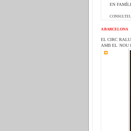
EN FAMÍLI
CONSULTEU
A BARCELONA
EL CIRC RALUY, 
AMB EL NOU 