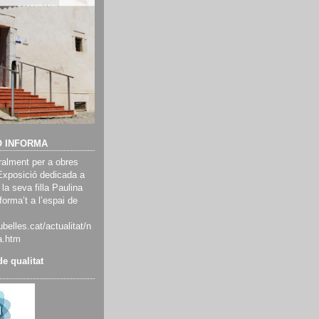
Ó INFORMA
alment per a obres
Exposició dedicada a
 la seva filla Paulina
orma’t a l’espai de
belles.cat/actualitat/n
a.htm
e qualitat