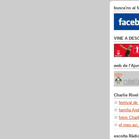
busca'ns al 
VINE A DES
web de l'Aju
Charlie Rivel
festival de
família An
fotos Charl
el meu avi
escolta Ràdi