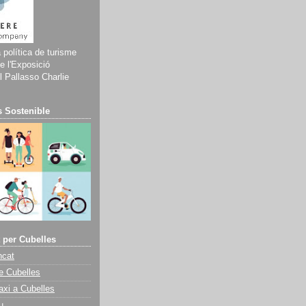
a política de turisme
e l'Exposició
 Pallasso Charlie
 Sostenible
 per Cubelles
ncat
e Cubelles
axi a Cubelles
u