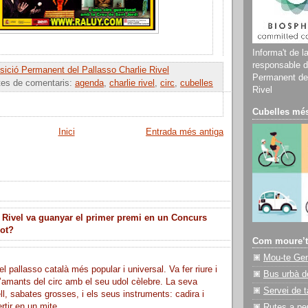
Informa't de l
responsable d
ició Permanent del Pallasso Charlie Rivel
Permanent del
tes de comentaris:
agenda
,
charlie rivel
,
circ
,
cubelles
Rivel
Cubelles més
Inici
Entrada més antiga
 Rivel va guanyar el primer premi en un Concurs
lot?
Com moure’t
Mou-te Ge
el pallasso català més popular i universal. Va fer riure i
Bus urbà d
’amants del circ amb el seu udol cèlebre. La seva
Servei de t
ll, sabates grosses, i els seus instruments: cadira i
rtir en un mite.
Rutes a pe