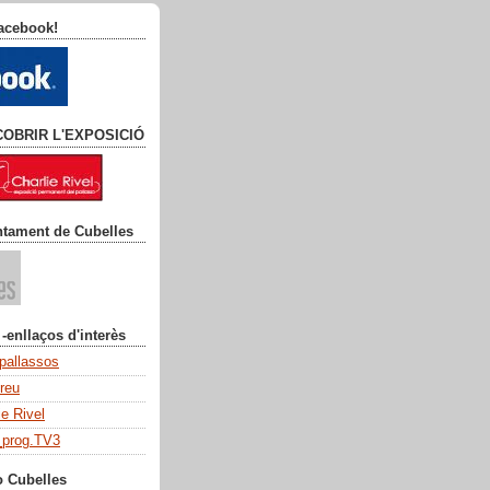
facebook!
COBRIR L'EXPOSICIÓ
ntament de Cubelles
 -enllaços d'interès
 pallassos
dreu
ie Rivel
_prog.TV3
o Cubelles