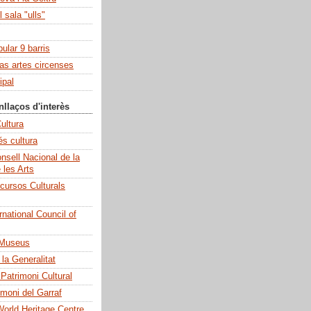
 sala "ulls"
pular 9 barris
las artes circenses
ipal
nllaços d'interès
ultura
és cultura
sell Nacional de la
e les Arts
cursos Culturals
national Council of
 Museus
la Generalitat
 Patrimoni Cultural
imoni del Garraf
rld Heritage Centre