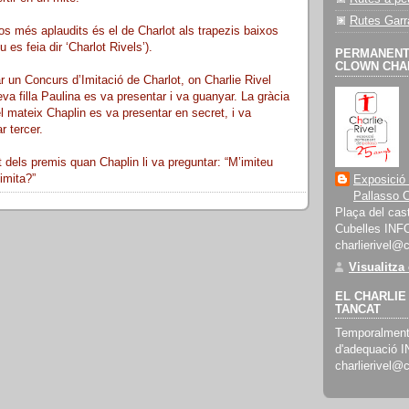
Rutes Garr
s més aplaudits és el de Charlot als trapezis baixos
 es feia dir ‘Charlot Rivels’).
PERMANENT 
CLOWN CHAR
r un Concurs d’Imitació de Charlot, on Charlie Rivel
a filla Paulina es va presentar i va guanyar. La gràcia
el mateix Chaplin es va presentar en secret, i va
r tercer.
dels premis quan Chaplin li va preguntar: “M’imiteu
imita?”
Exposició
Pallasso C
Plaça del cast
Cubelles INF
charlierivel@
Visualitza
EL CHARLIE 
TANCAT
Temporalment 
d'adequació 
charlierivel@