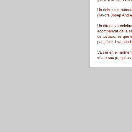
Un dels seus número
(llavors Josep Andreu
Un dia es va celebra
acompanyat de la sev
de tot això, és que 
participar. I va queda
Va ser en el moment 
vós o sóc jo, qui us 